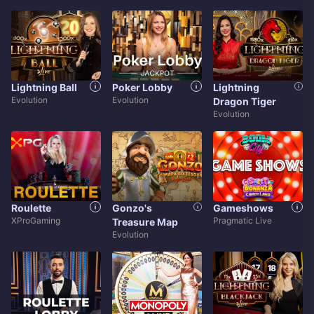
Lightning Ball
Poker Lobby
Lightning
Evolution
Evolution
Dragon Tiger
Evolution
Roulette
Gonzo's
Gameshows
XProGaming
Pragmatic Live
Treasure Map
Evolution