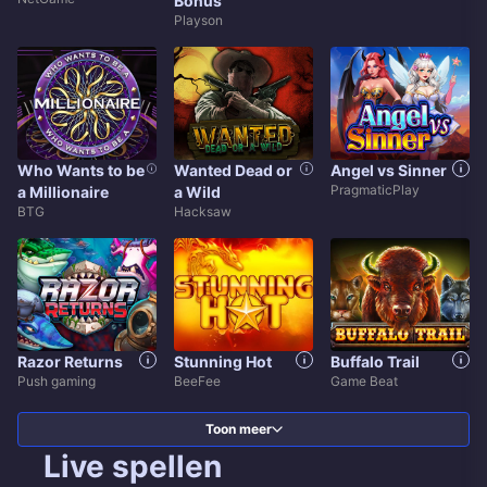
Bonus
Playson
Who Wants to be
Wanted Dead or
Angel vs Sinner
PragmaticPlay
a Millionaire
a Wild
BTG
Hacksaw
Razor Returns
Stunning Hot
Buffalo Trail
Push gaming
BeeFee
Game Beat
Toon meer
Live spellen