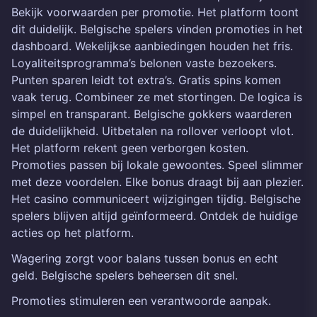
Bekijk voorwaarden per promotie. Het platform toont
dit duidelijk. Belgische spelers vinden promoties in het
dashboard. Wekelijkse aanbiedingen houden het fris.
Loyaliteitsprogramma’s belonen vaste bezoekers.
Punten sparen leidt tot extra’s. Gratis spins komen
vaak terug. Combineer ze met stortingen. De logica is
simpel en transparant. Belgische gokkers waarderen
de duidelijkheid. Uitbetalen na rollover verloopt vlot.
Het platform rekent geen verborgen kosten.
Promoties passen bij lokale gewoontes. Speel slimmer
met deze voordelen. Elke bonus draagt bij aan plezier.
Het casino communiceert wijzigingen tijdig. Belgische
spelers blijven altijd geïnformeerd. Ontdek de huidige
acties op het platform.
Wagering zorgt voor balans tussen bonus en echt
geld. Belgische spelers beheersen dit snel.
Promoties stimuleren een verantwoorde aanpak.