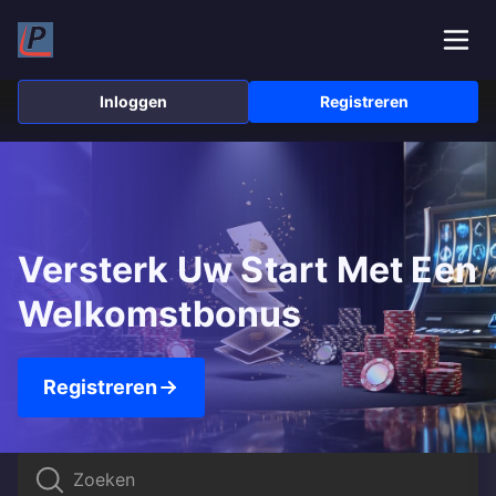
Inloggen
Registreren
Versterk Uw Start Met Een
Welkomstbonus
Registreren