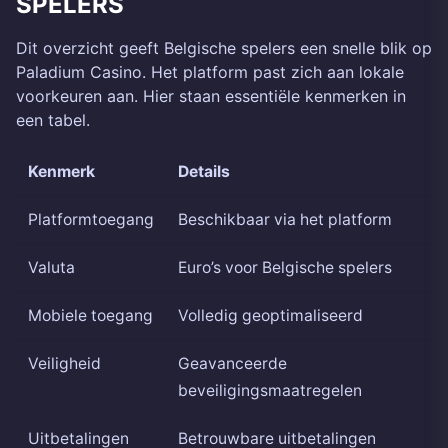
SPELERS
Dit overzicht geeft Belgische spelers een snelle blik op
Paladium Casino. Het platform past zich aan lokale
voorkeuren aan. Hier staan essentiële kenmerken in
een tabel.
Kenmerk
Details
Platformtoegang
Beschikbaar via het platform
Valuta
Euro’s voor Belgische spelers
Mobiele toegang
Volledig geoptimaliseerd
Veiligheid
Geavanceerde
beveiligingsmaatregelen
Uitbetalingen
Betrouwbare uitbetalingen