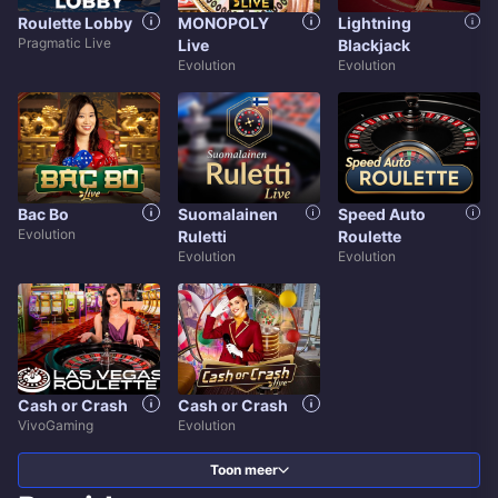
Roulette Lobby
MONOPOLY
Lightning
Pragmatic Live
Live
Blackjack
Evolution
Evolution
Bac Bo
Suomalainen
Speed Auto
Evolution
Ruletti
Roulette
Evolution
Evolution
Cash or Crash
Cash or Crash
VivoGaming
Evolution
Toon meer