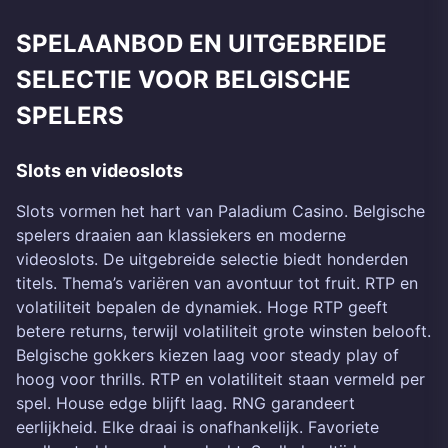
SPELAANBOD EN UITGEBREIDE
SELECTIE VOOR BELGISCHE
SPELERS
Slots en videoslots
Slots vormen het hart van Paladium Casino. Belgische
spelers draaien aan klassiekers en moderne
videoslots. De uitgebreide selectie biedt honderden
titels. Thema’s variëren van avontuur tot fruit. RTP en
volatiliteit bepalen de dynamiek. Hoge RTP geeft
betere returns, terwijl volatiliteit grote winsten belooft.
Belgische gokkers kiezen laag voor steady play of
hoog voor thrills. RTP en volatiliteit staan vermeld per
spel. House edge blijft laag. RNG garandeert
eerlijkheid. Elke draai is onafhankelijk. Favoriete