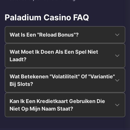
Paladium Casino FAQ
Wat Is Een "Reload Bonus"?
Wat Moet Ik Doen Als Een Spel Niet
Laadt?
Wat Betekenen "volatiliteit" Of "variantie"
Bij Slots?
Kan Ik Een Kredietkaart Gebruiken Die
Niet Op Mijn Naam Staat?