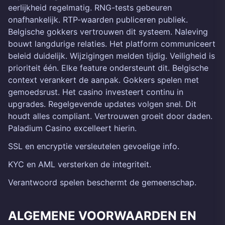
eerlijkheid regelmatig. RNG-tests gebeuren
onafhankelijk. RTP-waarden publiceren publiek.
Belgische gokkers vertrouwen dit systeem. Naleving
bouwt langdurige relaties. Het platform communiceert
beleid duidelijk. Wijzigingen melden tijdig. Veiligheid is
prioriteit één. Elke feature ondersteunt dit. Belgische
context verankert de aanpak. Gokkers spelen met
gemoedsrust. Het casino investeert continu in
upgrades. Regelgevende updates volgen snel. Dit
houdt alles compliant. Vertrouwen groeit door daden.
Paladium Casino excelleert hierin.
SSL en encryptie versleutelen gevoelige info.
KYC en AML versterken de integriteit.
Verantwoord spelen beschermt de gemeenschap.
ALGEMENE VOORWAARDEN EN