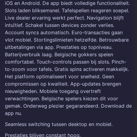
iOS en Android. De app biedt volledige functionaliteit.
Slots laden bliksemsnel. Tafelspellen reageren soepel.
Live dealer ervaring werkt perfect. Navigation blijft
intuïtief. Schakel tussen devices zonder verlies.
Account syncs automatisch. Euro-transacties gaan
vlot mobiel. Stortingslimieten hetzelfde. Betrouwbare
uitbetalingen via app. Prestaties op topniveau.
Batterijverbruik laag. Belgische gokkers spelen
comfortabel. Touch-controls passen bij slots. Pinch-
to-zoom voor tafels. Gratis spins activeren makkelijk.
Het platform optimaliseert voor snelheid. Geen
compromissen op kwaliteit. App-updates brengen
nieuwigheden. Mobiele toegang overtreft
verwachtingen. Belgische spelers kiezen dit voor
gemak. Onderweg plezier gegarandeerd. Download de
app nu.
Seamless switching tussen desktop en mobiel.
Prestaties blijven constant hoog.